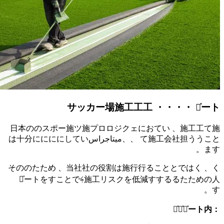
日本のの
راسは十分ににににしてい
そののた
施ࢍサ̍ートをすことで