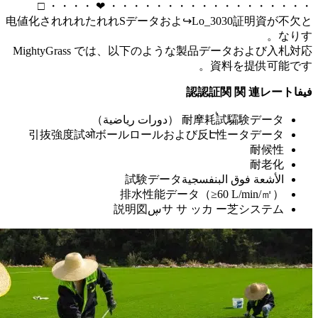
・・
电値化され
Might
引抜強