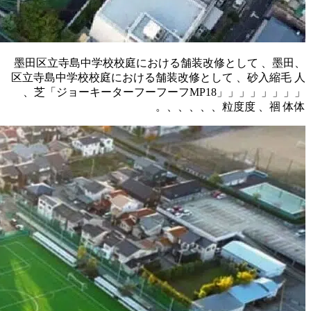
、墨田区
区立寺島
、芝「