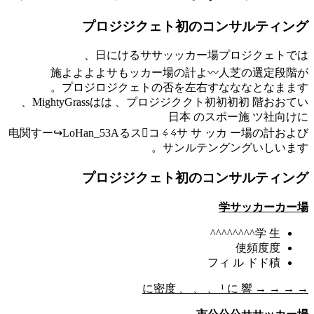
施
Mig
サ サ ッカ ー場の計およ