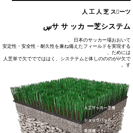
安定性・安
人芝単で欠