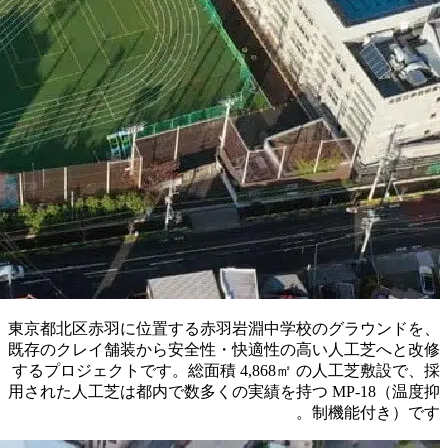
東京都北区
既存のクレ
するプロジ
用された人