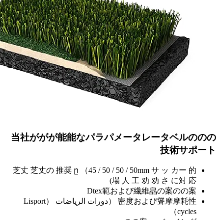
当社が
芝丈 芝丈の
密度および聳 （دورات الرياضات （Lisport