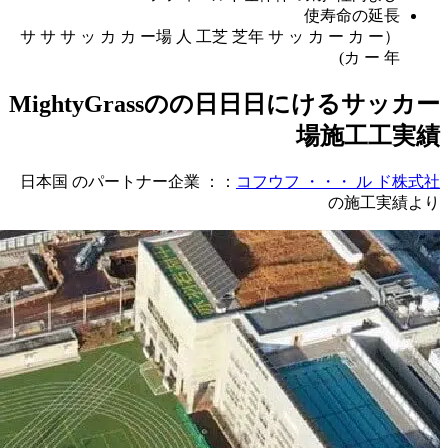
（サ サ サ
Migh
日本国 