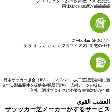
日本サッ
合する製
サッ