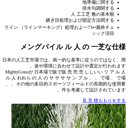
ライン 
日本の人工
Mighty
ル 人 れれ
、 、そ