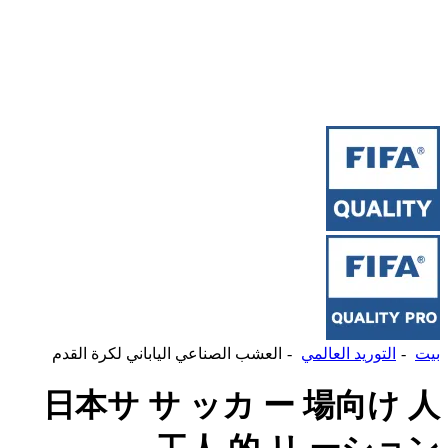
القدم
日