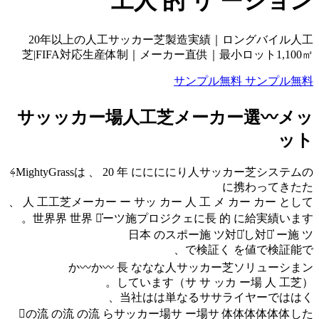
20年
芝|FI
サッ
MightyGrassは 、 20 年 ににににり人サッカー芝システムのࢍ
人 工工
世界界
򈢍の流