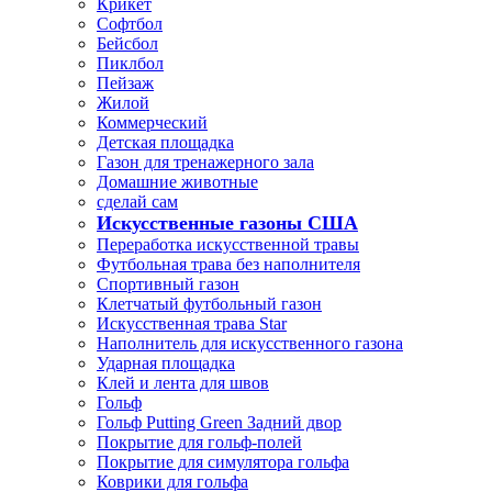
Крикет
Софтбол
Бейсбол
Пиклбол
Пейзаж
Жилой
Коммерческий
Детская площадка
Газон для тренажерного зала
Домашние животные
сделай сам
Искусственные газоны США
Переработка искусственной травы
Футбольная трава без наполнителя
Спортивный газон
Клетчатый футбольный газон
Искусственная трава Star
Наполнитель для искусственного газона
Ударная площадка
Клей и лента для швов
Гольф
Гольф Putting Green Задний двор
Покрытие для гольф-полей
Покрытие для симулятора гольфа
Коврики для гольфа