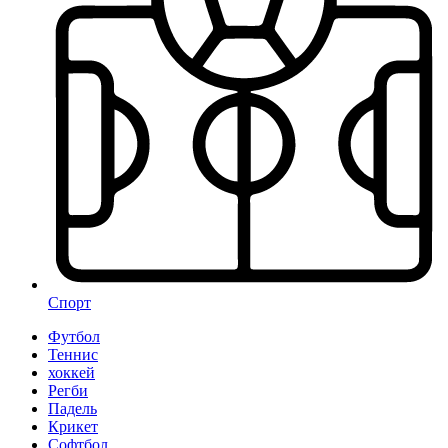
Спорт
Футбол
Теннис
хоккей
Регби
Падель
Крикет
Софтбол