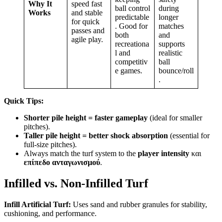
Why It
speed fast
ball control
during
Works
and stable
predictable
longer
for quick
. Good for
matches
passes and
both
and
agile play.
recreationa
supports
l and
realistic
competitiv
ball
e games.
bounce/roll
.
Quick Tips:
Shorter pile height = faster gameplay
(ideal for smaller
pitches).
Taller pile height = better shock absorption
(essential for
full-size pitches).
Always match the turf system to the
player intensity
και
επίπεδο ανταγωνισμού
.
Infilled vs. Non-Infilled Turf
Infill Artificial Turf:
Uses sand and rubber granules for stability,
cushioning, and performance.