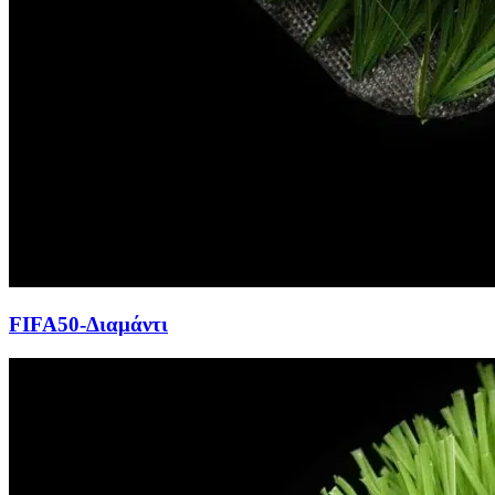
FIFA50-Διαμάντι