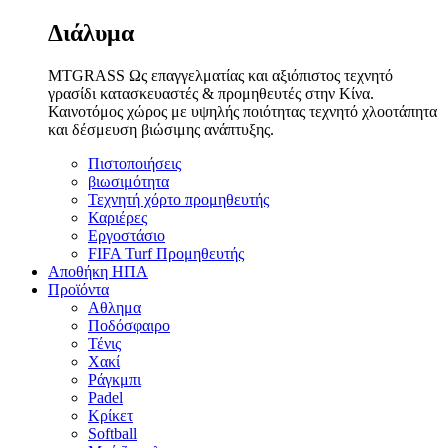
Διάλυμα
MTGRASS Ως επαγγελματίας και αξιόπιστος τεχνητό
γρασίδι κατασκευαστές & προμηθευτές στην Κίνα.
Καινοτόμος χώρος με υψηλής ποιότητας τεχνητό χλοοτάπητα
και δέσμευση βιώσιμης ανάπτυξης.
Πιστοποιήσεις
βιωσιμότητα
Τεχνητή χόρτο προμηθευτής
Καριέρες
Εργοστάσιο
FIFA Turf Προμηθευτής
Αποθήκη ΗΠΑ
Προϊόντα
Αθλημα
Ποδόσφαιρο
Τένις
Χακί
Ράγκμπι
Padel
Κρίκετ
Softball