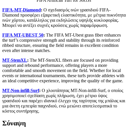
FIFA Artificial Turf for Soccer
FIFA-MT-Diamond
:
Ο σχεδιασμός ινών γρασιδιού FIFA-
Diamond προσφέρει εξαιρετική ελαστικότητα, με μέτρια πυκνότητα
ινών χόρτου, κατάλληλος για εκδηλώσεις υψηλής κυκλοφορίας.
Μπορεί να αντέξει συχνές κρούσεις χωρίς παραμόρφωση.
FIFA MT-UBEST 50
:
The FIFA MT-Ubest grass fiber enhances
the turf’s compressive strength and stability through its reinforced
ribbed structure, ensuring the field remains in excellent condition
even after intense matches.
MT-StemXL
:
The MT-StemXL fibers are focused on providing
support and rebound performance, offering players a more
comfortable and smooth movement on the field. Whether for local
events or international tournaments, these turfs provide athletes with
an ideal competitive experience, improving the quality of the game.
MT-Non-infill-Surf
:
Ο χλοοτάπητας MT-Non-infill-Surf, ο οποίος
χρησιμοποιεί σχεδίαση χωρίς πλήρωση, έχει μέτριο ύψος
γρασιδιού και παρέχει ιδανικό έλεγχο της ταχύτητας της μπάλας και
μια άνετη εμπειρία παιχνιδιού, ενώ μειώνει αποτελεσματικά το
κόστος συντήρησης.
Σύναψη