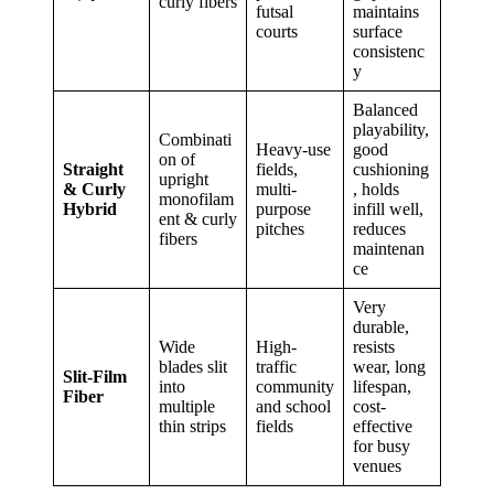
curly fibers
futsal
maintains
courts
surface
consistenc
y
Balanced
playability,
Combinati
Heavy-use
good
on of
Straight
fields,
cushioning
upright
& Curly
multi-
, holds
monofilam
Hybrid
purpose
infill well,
ent & curly
pitches
reduces
fibers
maintenan
ce
Very
durable,
Wide
High-
resists
blades slit
traffic
wear, long
Slit-Film
into
community
lifespan,
Fiber
multiple
and school
cost-
thin strips
fields
effective
for busy
venues