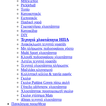
Μπέιζμπολ
Pickleball
Τοπίο
Κατοικητικός
Εμπορικός
Παιδική χαρά
Γυμναστήριο χλοοτάπητα
Κατοικίδια
DIY
Τεχνητό χλοοτάπητα ΗΠΑ
Ανακύκλωση τεχνητό γρασίδι
Μη πλήρωσης ποδοσφαίρου χόρτο
Multi Sport χλοοτάπητα
Κλουβί ποδοσφαίρου χλοοτάπητα
Αστέρι τεχνητό γρασίδι
Τεχνητό χλοοτάπητα πλήρωσης
Μαξιλάρι κλονισμού
Κολλητική κόλλα & ταινία ραφής
Γκολφ
Γκολφ Putting Green πίσω αυλή
Γήπεδο οδήγησης χλοοτάπητα
Χλοοτάπητας προσομοιωτή γκολφ
Γκολφ χτύπημα Mats
40mm τεχνητό χλοοτάπητα
Παγκόσμια προμήθεια