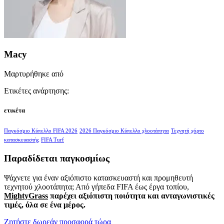
Macy
Μαρτυρήθηκε από
Ετικέτες ανάρτησης:
ετικέτα
Παγκόσμιο Κύπελλο FIFA 2026
2026 Παγκόσμιο Κύπελλο χλοοτάπητα
Τεχνητή χόρτο
κατασκευαστής
FIFA Turf
Παραδίδεται παγκοσμίως
Ψάχνετε για έναν αξιόπιστο κατασκευαστή και προμηθευτή
τεχνητού χλοοτάπητα; Από γήπεδα FIFA έως έργα τοπίου,
MightyGrass
παρέχει αξιόπιστη ποιότητα και ανταγωνιστικές
τιμές, όλα σε ένα μέρος.
Ζητήστε δωρεάν προσφορά τώρα