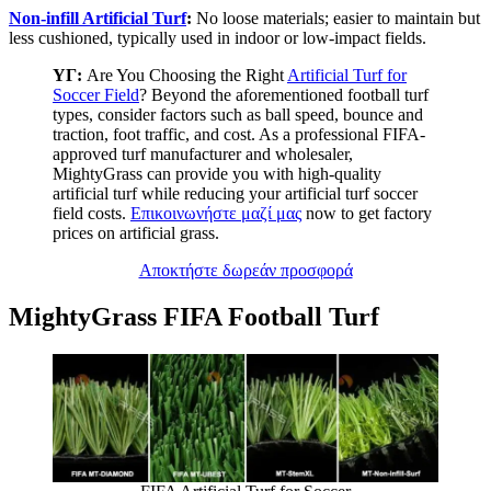
Non-infill Artificial Turf
:
No loose materials; easier to maintain but
less cushioned, typically used in indoor or low-impact fields.
ΥΓ:
Are You Choosing the Right
Artificial Turf for
Soccer Field
? Beyond the aforementioned football turf
types, consider factors such as ball speed, bounce and
traction, foot traffic, and cost. As a professional FIFA-
approved turf manufacturer and wholesaler,
MightyGrass can provide you with high-quality
artificial turf while reducing your artificial turf soccer
field costs.
Επικοινωνήστε μαζί μας
now to get factory
prices on artificial grass.
Αποκτήστε δωρεάν προσφορά
MightyGrass FIFA Football Turf