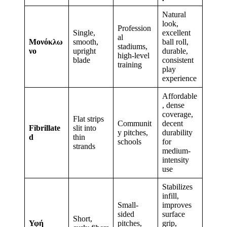
Natural
look,
Profession
Single,
excellent
al
Μονόκλω
smooth,
ball roll,
stadiums,
νο
upright
durable,
high-level
blade
consistent
training
play
experience
Affordable
, dense
coverage,
Flat strips
Communit
decent
Fibrillate
slit into
y pitches,
durability
d
thin
schools
for
strands
medium-
intensity
use
Stabilizes
infill,
Small-
improves
sided
surface
Short,
Υφή
pitches,
grip,