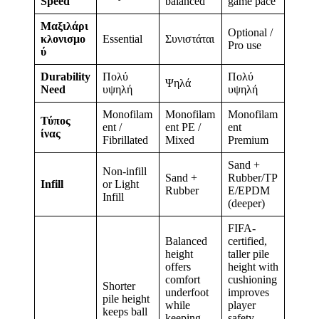
Speed
balanced
game pace
Μαξιλάρι
Optional /
κλονισμο
Essential
Συνιστάται
Pro use
ύ
Durability
Πολύ
Πολύ
Ψηλά
Need
υψηλή
υψηλή
Monofilam
Monofilam
Monofilam
Τύπος
ent /
ent PE /
ent
ίνας
Fibrillated
Mixed
Premium
Sand +
Non-infill
Sand +
Rubber/TP
Infill
or Light
Rubber
E/EPDM
Infill
(deeper)
FIFA-
Balanced
certified,
height
taller pile
offers
height with
comfort
cushioning
Shorter
underfoot
improves
pile height
while
player
keeps ball
keeping
safety