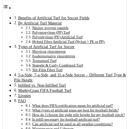
Benefits of Artificial Turf for Soccer Fields
By Artificial Turf Material
Νάιλον τεχνητό γρασίδι
Polypropylene (PP) Turf
Polyethylene (PE) Artificial Turf
Hybrid Fiber Artificial Turf (Nylon + PE or PP):
Types of Artificial Turf for Soccer
Μονόινα χλοοτάπητα
Ινωδοποιημένο χλοοτάπητα
Texturized Turf
Straight & Curly Combined Turf
Slit-Film Fiber Turf
5-a-Side, 7-a-Side, and 11-a-Side Soccer – Different Turf Type &
Pile Height
Infilled vs. Non-Infilled Turf
MightyGrass FIFA Football Turf
Σύναψη
FAQ
What does FIFA certification mean for artificial turf?
What types of artificial grass are best for football fields?
How do I choose the right pile height for my football pitch?
Is infill necessary for football artificial turf?
Can artificial turf be used in all weather conditions?
Maintenance and Lifespan