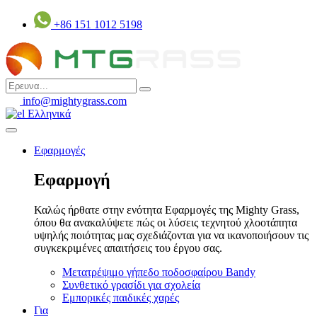
Μετάβαση
+86 151 1012 5198
στο
περιεχόμενο
info@mightygrass.com
Ελληνικά
Εφαρμογές
Εφαρμογή
Καλώς ήρθατε στην ενότητα Εφαρμογές της Mighty Grass,
όπου θα ανακαλύψετε πώς οι λύσεις τεχνητού χλοοτάπητα
υψηλής ποιότητας μας σχεδιάζονται για να ικανοποιήσουν τις
συγκεκριμένες απαιτήσεις του έργου σας.
Μετατρέψιμο γήπεδο ποδοσφαίρου Bandy
Συνθετικό γρασίδι για σχολεία
Εμπορικές παιδικές χαρές
Για