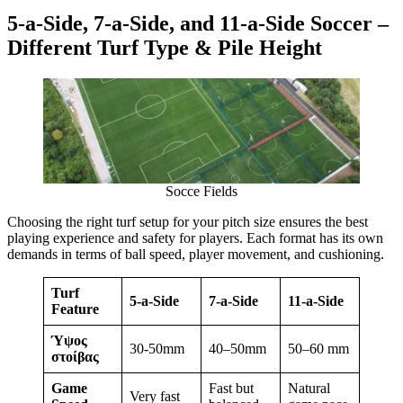
5-a-Side, 7-a-Side, and 11-a-Side Soccer –
Different Turf Type & Pile Height
Socce Fields
Choosing the right turf setup for your pitch size ensures the best
playing experience and safety for players. Each format has its own
demands in terms of ball speed, player movement, and cushioning.
Turf
5-a-Side
7-a-Side
11-a-Side
Feature
Ύψος
30-50mm
40–50mm
50–60 mm
στοίβας
Game
Fast but
Natural
Very fast