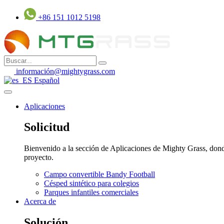
Saltar
+86 151 1012 5198
al
contenido
información@mightygrass.com
Español
Aplicaciones
Solicitud
Bienvenido a la sección de Aplicaciones de Mighty Grass, donde 
proyecto.
Campo convertible Bandy Football
Césped sintético para colegios
Parques infantiles comerciales
Acerca de
Solución