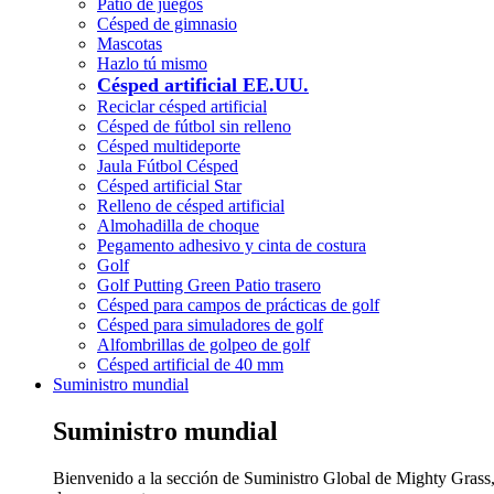
Patio de juegos
Césped de gimnasio
Mascotas
Hazlo tú mismo
Césped artificial EE.UU.
Reciclar césped artificial
Césped de fútbol sin relleno
Césped multideporte
Jaula Fútbol Césped
Césped artificial Star
Relleno de césped artificial
Almohadilla de choque
Pegamento adhesivo y cinta de costura
Golf
Golf Putting Green Patio trasero
Césped para campos de prácticas de golf
Césped para simuladores de golf
Alfombrillas de golpeo de golf
Césped artificial de 40 mm
Suministro mundial
Suministro mundial
Bienvenido a la sección de Suministro Global de Mighty Grass, 