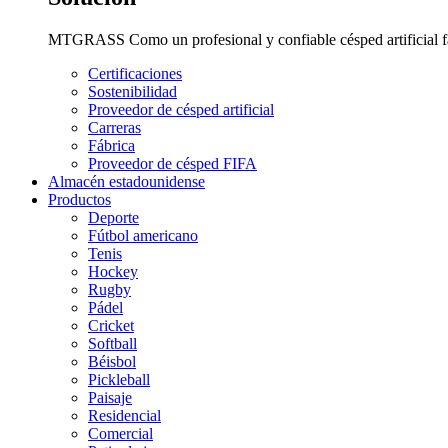
MTGRASS Como un profesional y confiable césped artificial fab
Certificaciones
Sostenibilidad
Proveedor de césped artificial
Carreras
Fábrica
Proveedor de césped FIFA
Almacén estadounidense
Productos
Deporte
Fútbol americano
Tenis
Hockey
Rugby
Pádel
Cricket
Softball
Béisbol
Pickleball
Paisaje
Residencial
Comercial