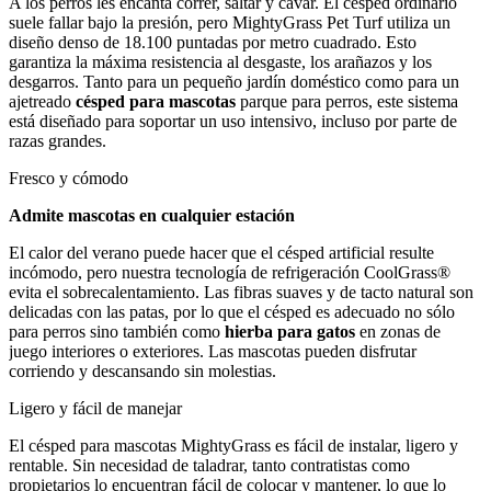
A los perros les encanta correr, saltar y cavar. El césped ordinario
suele fallar bajo la presión, pero MightyGrass Pet Turf utiliza un
diseño denso de 18.100 puntadas por metro cuadrado. Esto
garantiza la máxima resistencia al desgaste, los arañazos y los
desgarros. Tanto para un pequeño jardín doméstico como para un
ajetreado
césped para mascotas
parque para perros, este sistema
está diseñado para soportar un uso intensivo, incluso por parte de
razas grandes.
Fresco y cómodo
Admite mascotas en cualquier estación
El calor del verano puede hacer que el césped artificial resulte
incómodo, pero nuestra tecnología de refrigeración CoolGrass®
evita el sobrecalentamiento. Las fibras suaves y de tacto natural son
delicadas con las patas, por lo que el césped es adecuado no sólo
para perros sino también como
hierba para gatos
en zonas de
juego interiores o exteriores. Las mascotas pueden disfrutar
corriendo y descansando sin molestias.
Ligero y fácil de manejar
El césped para mascotas MightyGrass es fácil de instalar, ligero y
rentable. Sin necesidad de taladrar, tanto contratistas como
propietarios lo encuentran fácil de colocar y mantener, lo que lo