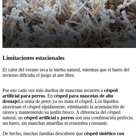
Limitaciones estacionales
El calor del verano seca la hierba natural, mientras que el barro del
invierno dificulta el juego al aire libre.
Huellas de barro por todas partes
¿El pis de perro mata la hierba?
Limitaciones estacionales
Excavaciones y daños
Por eso cada vez más dueños de mascotas recurren a
césped
artificial para perros
. En
césped para mascotas de alto
drenaje
La orina de perro ya no mata el césped. Los líquidos
atraviesan el césped rápidamente, eliminando la acumulación de
olores y manteniendo su jardín fresco. A diferencia del césped
natural, un
césped artificial y perros
son una combinación perfecta:
sin barro, sin manchas amarillas ni resiembra constante.
De hecho, muchas familias descubren que
césped sintético con