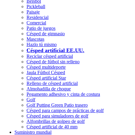
Béisbol
Pickleball
Paisaje
Residencial
Comercial
Patio de juegos
Césped de gimnasio
Mascotas
Hazlo tú mismo
Césped artificial EE.UU.
Reciclar césped artificial
Césped de fútbol sin relleno
Césped multideporte
Jaula Fútbol Césped
Césped artificial Star
Relleno de césped artificial
Almohadilla de choque
Pegamento adhesivo y cinta de costura
Golf
Golf Putting Green Patio trasero
Césped para campos de prácticas de golf
Césped para simuladores de golf
Alfombrillas de golpeo de golf
Césped artificial de 40 mm
Suministro mundial