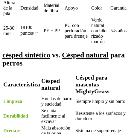
Altura
Material
de la
Densidad
Apoyo
Color
Garantía
de fibra
pila
Verde
PU con
natural
18100
25-30
PE + PP
perforación
con hilo
5-8 años
puntos/㎡
mm
para drenaje
rizado
marrón
césped sintético
vs.
Césped natural
para
perros
Césped para
Césped
Característica
mascotas
natural
MightyGrass
Huellas de barro
Limpieza
Siempre limpio y sin barro
y suciedad
Se daña
Resistente a los arañazos y
Durabilidad
fácilmente al
duradero
excavar
Mala absorción
Drenaje
Sistema de superdrenaje
de la orina