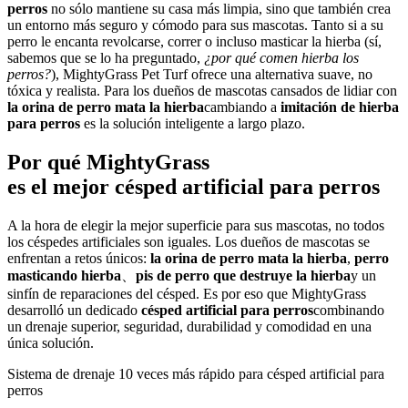
perros
no sólo mantiene su casa más limpia, sino que también crea
un entorno más seguro y cómodo para sus mascotas. Tanto si a su
perro le encanta revolcarse, correr o incluso masticar la hierba (sí,
sabemos que se lo ha preguntado,
¿por qué comen hierba los
perros?
), MightyGrass Pet Turf ofrece una alternativa suave, no
tóxica y realista. Para los dueños de mascotas cansados de lidiar con
la orina de perro mata la hierba
cambiando a
imitación de hierba
para perros
es la solución inteligente a largo plazo.
Por qué MightyGrass
es el mejor césped artificial para perros
A la hora de elegir la mejor superficie para sus mascotas, no todos
los céspedes artificiales son iguales. Los dueños de mascotas se
enfrentan a retos únicos:
la orina de perro mata la hierba
,
perro
masticando hierba
、
pis de perro que destruye la hierba
y un
sinfín de reparaciones del césped. Es por eso que MightyGrass
desarrolló un dedicado
césped artificial para perros
combinando
un drenaje superior, seguridad, durabilidad y comodidad en una
única solución.
Sistema de drenaje 10 veces más rápido para césped artificial para
perros