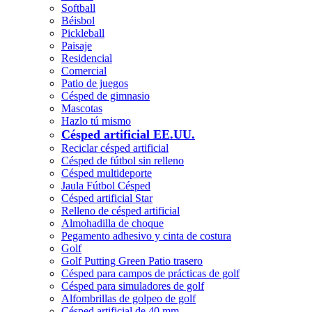
Softball
Béisbol
Pickleball
Paisaje
Residencial
Comercial
Patio de juegos
Césped de gimnasio
Mascotas
Hazlo tú mismo
Césped artificial EE.UU.
Reciclar césped artificial
Césped de fútbol sin relleno
Césped multideporte
Jaula Fútbol Césped
Césped artificial Star
Relleno de césped artificial
Almohadilla de choque
Pegamento adhesivo y cinta de costura
Golf
Golf Putting Green Patio trasero
Césped para campos de prácticas de golf
Césped para simuladores de golf
Alfombrillas de golpeo de golf
Césped artificial de 40 mm