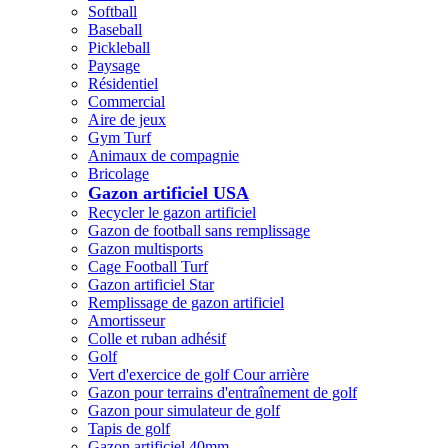
Softball
Baseball
Pickleball
Paysage
Résidentiel
Commercial
Aire de jeux
Gym Turf
Animaux de compagnie
Bricolage
Gazon artificiel USA
Recycler le gazon artificiel
Gazon de football sans remplissage
Gazon multisports
Cage Football Turf
Gazon artificiel Star
Remplissage de gazon artificiel
Amortisseur
Colle et ruban adhésif
Golf
Vert d'exercice de golf Cour arrière
Gazon pour terrains d'entraînement de golf
Gazon pour simulateur de golf
Tapis de golf
Gazon artificiel 40mm