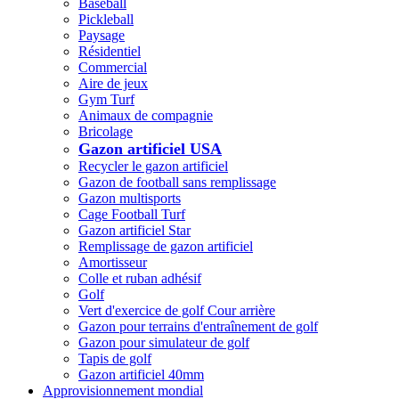
Baseball
Pickleball
Paysage
Résidentiel
Commercial
Aire de jeux
Gym Turf
Animaux de compagnie
Bricolage
Gazon artificiel USA
Recycler le gazon artificiel
Gazon de football sans remplissage
Gazon multisports
Cage Football Turf
Gazon artificiel Star
Remplissage de gazon artificiel
Amortisseur
Colle et ruban adhésif
Golf
Vert d'exercice de golf Cour arrière
Gazon pour terrains d'entraînement de golf
Gazon pour simulateur de golf
Tapis de golf
Gazon artificiel 40mm
Approvisionnement mondial