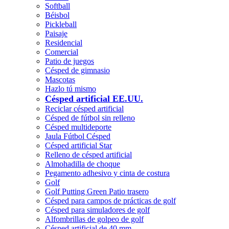
Softball
Béisbol
Pickleball
Paisaje
Residencial
Comercial
Patio de juegos
Césped de gimnasio
Mascotas
Hazlo tú mismo
Césped artificial EE.UU.
Reciclar césped artificial
Césped de fútbol sin relleno
Césped multideporte
Jaula Fútbol Césped
Césped artificial Star
Relleno de césped artificial
Almohadilla de choque
Pegamento adhesivo y cinta de costura
Golf
Golf Putting Green Patio trasero
Césped para campos de prácticas de golf
Césped para simuladores de golf
Alfombrillas de golpeo de golf
Césped artificial de 40 mm