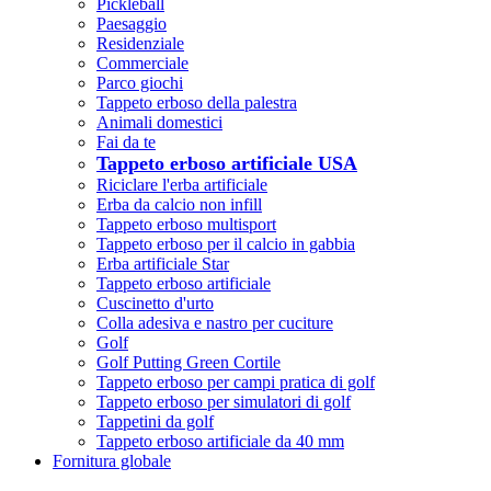
Pickleball
Paesaggio
Residenziale
Commerciale
Parco giochi
Tappeto erboso della palestra
Animali domestici
Fai da te
Tappeto erboso artificiale USA
Riciclare l'erba artificiale
Erba da calcio non infill
Tappeto erboso multisport
Tappeto erboso per il calcio in gabbia
Erba artificiale Star
Tappeto erboso artificiale
Cuscinetto d'urto
Colla adesiva e nastro per cuciture
Golf
Golf Putting Green Cortile
Tappeto erboso per campi pratica di golf
Tappeto erboso per simulatori di golf
Tappetini da golf
Tappeto erboso artificiale da 40 mm
Fornitura globale