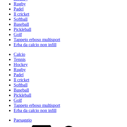
Rugby
Padel
Il cricket
Softball
Baseball
Pickleball
Golf
Tappeto erboso multisport
Erba da calcio non infill
Calcio
Tennis
Hockey
Rugby
Padel
Il cricket
Softball
Baseball
Pickleball
Golf
Tappeto erboso multisport
Erba da calcio non infill
Paesaggio