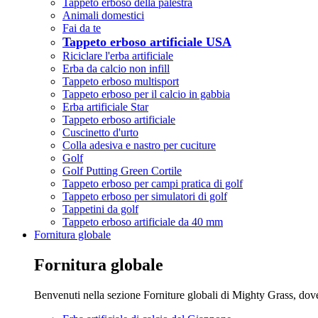
Tappeto erboso della palestra
Animali domestici
Fai da te
Tappeto erboso artificiale USA
Riciclare l'erba artificiale
Erba da calcio non infill
Tappeto erboso multisport
Tappeto erboso per il calcio in gabbia
Erba artificiale Star
Tappeto erboso artificiale
Cuscinetto d'urto
Colla adesiva e nastro per cuciture
Golf
Golf Putting Green Cortile
Tappeto erboso per campi pratica di golf
Tappeto erboso per simulatori di golf
Tappetini da golf
Tappeto erboso artificiale da 40 mm
Fornitura globale
Fornitura globale
Benvenuti nella sezione Forniture globali di Mighty Grass, dove s