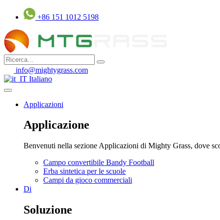
Vai
+86 151 1012 5198
al
contenuto
info@mightygrass.com
Italiano
Applicazioni
Applicazione
Benvenuti nella sezione Applicazioni di Mighty Grass, dove scopri
Campo convertibile Bandy Football
Erba sintetica per le scuole
Campi da gioco commerciali
Di
Soluzione