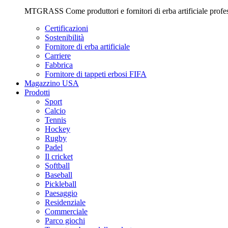
MTGRASS Come produttori e fornitori di erba artificiale professio
Certificazioni
Sostenibilità
Fornitore di erba artificiale
Carriere
Fabbrica
Fornitore di tappeti erbosi FIFA
Magazzino USA
Prodotti
Sport
Calcio
Tennis
Hockey
Rugby
Padel
Il cricket
Softball
Baseball
Pickleball
Paesaggio
Residenziale
Commerciale
Parco giochi