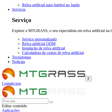
Relva artificial para futebol no Japão
Serviços
Serviço
Explore a MTGRASS, o seu especialista em relva artificial na 
Serviço personalizado
Relva artificial ODM
Instalação de relva artificial
Calculadora de custos de relva artificial
Tecnologias
Notícias
X
Contate-nos
Editar conteúdo
Aplicações