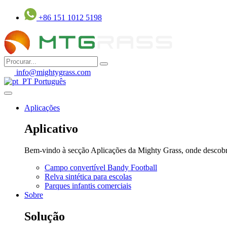
Pular
+86 151 1012 5198
para
o
conteúdo
info@mightygrass.com
Português
Aplicações
Aplicativo
Bem-vindo à secção Aplicações da Mighty Grass, onde descobrirá 
Campo convertível Bandy Football
Relva sintética para escolas
Parques infantis comerciais
Sobre
Solução