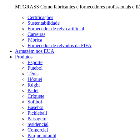
MTGRASS Como fabricantes e fornecedores profissionais e fiávei
Certificações
Sustentabilidade
Fornecedor de relva artificial
Carreiras
Fábrica
Fornecedor de relvados da FIFA
Armazém nos EUA
Produtos
Esporte
Futebol
Tênis
Hóquei
Rúgbi
Padel
Críquete
Softbol
Basebol
Pickleball
Paisagem
residencial
Comercial
Parque infantil