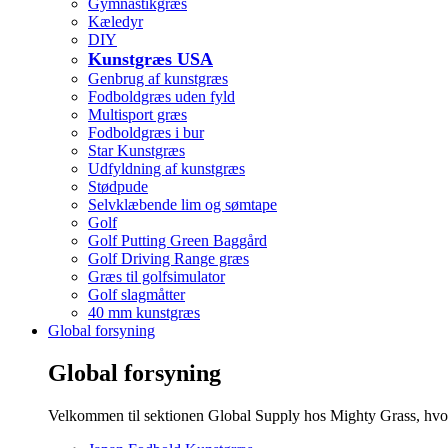
Gymnastikgræs
Kæledyr
DIY
Kunstgræs USA
Genbrug af kunstgræs
Fodboldgræs uden fyld
Multisport græs
Fodboldgræs i bur
Star Kunstgræs
Udfyldning af kunstgræs
Stødpude
Selvklæbende lim og sømtape
Golf
Golf Putting Green Baggård
Golf Driving Range græs
Græs til golfsimulator
Golf slagmåtter
40 mm kunstgræs
Global forsyning
Global forsyning
Velkommen til sektionen Global Supply hos Mighty Grass, hvor d