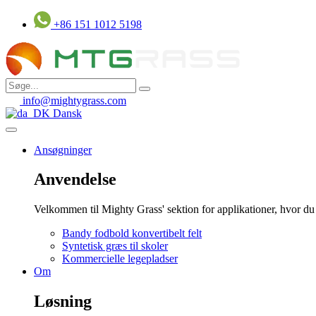
Gå
+86 151 1012 5198
til
indhold
info@mightygrass.com
Dansk
Ansøgninger
Anvendelse
Velkommen til Mighty Grass' sektion for applikationer, hvor du k
Bandy fodbold konvertibelt felt
Syntetisk græs til skoler
Kommercielle legepladser
Om
Løsning