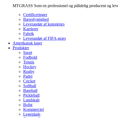
MTGRASS Som en professionel og pålidelig producent og leveran
Certificeringer
Bæredygtighed
Leverandør af kunstgræs
Karrierer
Fabrik
Leverandør af FIFA-græs
Amerikansk lager
Produkter
Sport
Fodbold
Tennis
Hockey
Rugby
Padel
Cricket
Softball
Baseball
Pickleball
Landskab
Bolig
Kommerciel
Legeplads