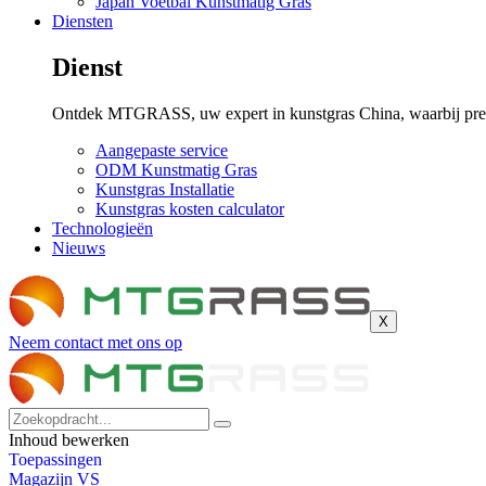
Japan Voetbal Kunstmatig Gras
Diensten
Dienst
Ontdek MTGRASS, uw expert in kunstgras China, waarbij presta
Aangepaste service
ODM Kunstmatig Gras
Kunstgras Installatie
Kunstgras kosten calculator
Technologieën
Nieuws
X
Neem contact met ons op
Inhoud bewerken
Toepassingen
Magazijn VS