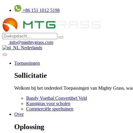
Ga
+86 151 1012 5198
naar
inhoud
info@mightygrass.com
Nederlands
Toepassingen
Sollicitatie
Welkom bij het onderdeel Toepassingen van Mighty Grass, waar
Bandy Voetbal Convertibel Veld
Kunstgras voor scholen
Commerciële speeltuinen
Over
Oplossing