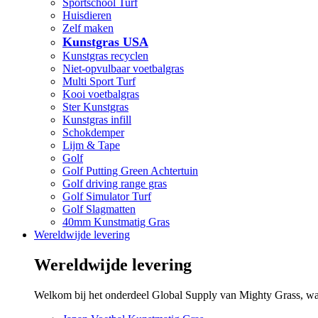
Sportschool Turf
Huisdieren
Zelf maken
Kunstgras USA
Kunstgras recyclen
Niet-opvulbaar voetbalgras
Multi Sport Turf
Kooi voetbalgras
Ster Kunstgras
Kunstgras infill
Schokdemper
Lijm & Tape
Golf
Golf Putting Green Achtertuin
Golf driving range gras
Golf Simulator Turf
Golf Slagmatten
40mm Kunstmatig Gras
Wereldwijde levering
Wereldwijde levering
Welkom bij het onderdeel Global Supply van Mighty Grass, waar