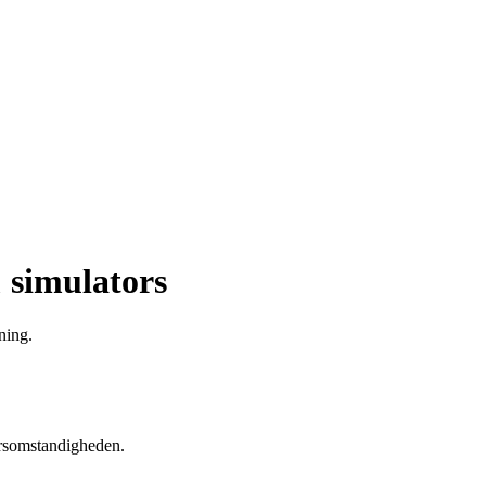
& simulators
ning.
eersomstandigheden.