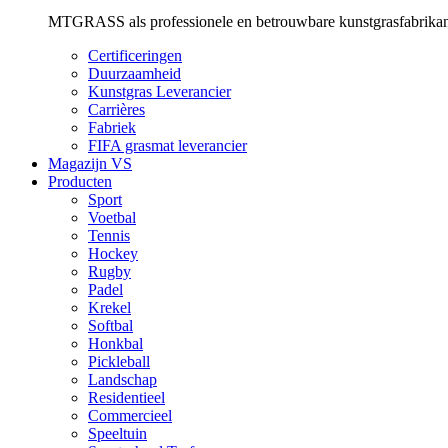
MTGRASS als professionele en betrouwbare kunstgrasfabrikante
Certificeringen
Duurzaamheid
Kunstgras Leverancier
Carrières
Fabriek
FIFA grasmat leverancier
Magazijn VS
Producten
Sport
Voetbal
Tennis
Hockey
Rugby
Padel
Krekel
Softbal
Honkbal
Pickleball
Landschap
Residentieel
Commercieel
Speeltuin