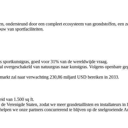
tten, ondersteund door een compleet ecosysteem van grondstoffen, een 
w van sportfaciliteiten.
als sportkunstgras, goed voor 31% van de wereldwijde vraag.
 al overgeschakeld van natuurgras naar kunstgras. Volgens openbare g
e markt zal naar verwachting 230,86 miljard USD bereiken in 2033.
id van 1.500 sq ft.
e Verenigde Staten, zodat we meer grasdetaillisten en installateurs in
n helpen we onze partners concurrerend te blijven op de snelgroeiende 