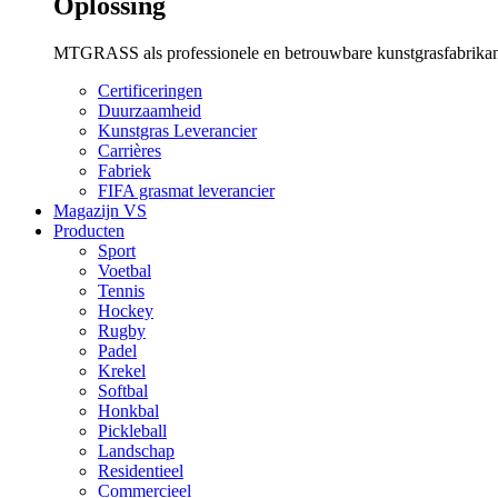
Oplossing
MTGRASS als professionele en betrouwbare kunstgrasfabrikante
Certificeringen
Duurzaamheid
Kunstgras Leverancier
Carrières
Fabriek
FIFA grasmat leverancier
Magazijn VS
Producten
Sport
Voetbal
Tennis
Hockey
Rugby
Padel
Krekel
Softbal
Honkbal
Pickleball
Landschap
Residentieel
Commercieel