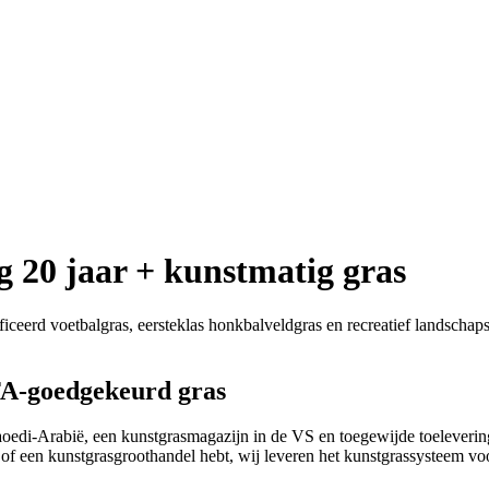
g 20 jaar + kunstmatig gras
ceerd voetbalgras, eersteklas honkbalveldgras en recreatief landschapsg
FA-goedgekeurd gras
oedi-Arabië, een kunstgrasmagazijn in de VS en toegewijde toeleverin
t of een kunstgrasgroothandel hebt, wij leveren het kunstgrassysteem vo