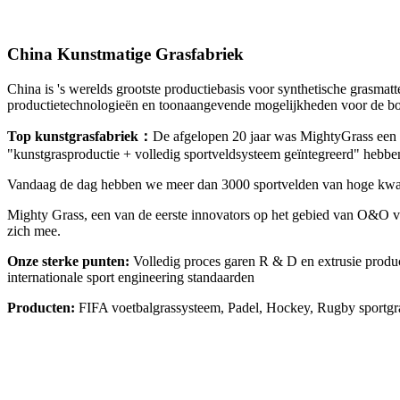
China Kunstmatige Grasfabriek
China is 's werelds grootste productiebasis voor synthetische grasma
productietechnologieën en toonaangevende mogelijkheden voor de bou
Top kunstgrasfabriek：
De afgelopen 20 jaar was MightyGrass een va
"kunstgrasproductie + volledig sportveldsysteem geïntegreerd" hebbe
Vandaag de dag hebben we meer dan 3000 sportvelden van hoge kwalite
Mighty Grass, een van de eerste innovators op het gebied van O&O voo
zich mee.
Onze sterke punten:
Volledig proces garen R & D en extrusie produc
internationale sport engineering standaarden
Producten:
FIFA voetbalgrassysteem, Padel, Hockey, Rugby sportgras