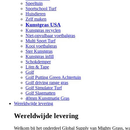
Speeltuin
Sportschool Turf
Huisdieren
Zelf maken
Kunstgras USA
Kunstgras recyclen
Niet-opvulbaar voetbalgras
Multi Sport Turf
Kooi voetbalgras
Ster Kunstgras
Kunstgras infill
Schokdemper
Lijm & Tape
Golf
Golf Putting Green Achtertuin
Golf driving range gras
Golf Simulator Turf
Golf Slagmatten
40mm Kunstmatig Gras
Wereldwijde levering
Wereldwijde levering
Welkom bij het onderdeel Global Supply van Mighty Grass, waar