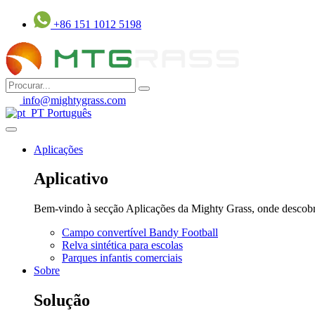
Pular
+86 151 1012 5198
para
o
conteúdo
info@mightygrass.com
Português
Aplicações
Aplicativo
Bem-vindo à secção Aplicações da Mighty Grass, onde descobrirá 
Campo convertível Bandy Football
Relva sintética para escolas
Parques infantis comerciais
Sobre
Solução