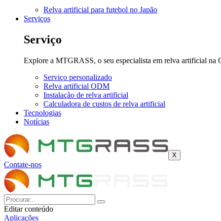
Relva artificial para futebol no Japão
Serviços
Serviço
Explore a MTGRASS, o seu especialista em relva artificial na 
Serviço personalizado
Relva artificial ODM
Instalação de relva artificial
Calculadora de custos de relva artificial
Tecnologias
Notícias
X
Contate-nos
Editar conteúdo
Aplicações