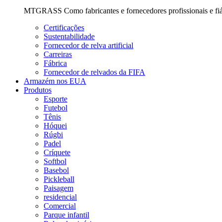
MTGRASS Como fabricantes e fornecedores profissionais e fiávei
Certificações
Sustentabilidade
Fornecedor de relva artificial
Carreiras
Fábrica
Fornecedor de relvados da FIFA
Armazém nos EUA
Produtos
Esporte
Futebol
Tênis
Hóquei
Rúgbi
Padel
Críquete
Softbol
Basebol
Pickleball
Paisagem
residencial
Comercial
Parque infantil