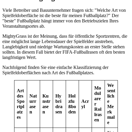
Viele Betreiber und Bauunternehmer fragen sich: "Welche Art von
Spielfeldoberfläche ist die beste für meinen Fußballplatz?" Der
"beste" Fußballplatz hängt immer von den Betriebszielen Ihres
Veranstaltungsortes ab.
MightyGrass ist der Meinung, dass für öffentliche Sportzentren, die
eine möglichst lange Lebensdauer der Spielfelder anstreben,
Langlebigkeit und niedrige Wartungskosten an erster Stelle stehen
sollten. In diesem Fall bietet der FIFA-Fußballrasen oft den besten
langfristigen Wert.
Nachfolgend finden Sie eine einfache Klassifizierung der
Spielfeldoberflächen nach Art des Fußballplatzes.
We
Mo
Art
sent
dul
des
Nat
Ku
Hy
Hol
lich
are
Spo
urr
nstr
bri
zfu
Acr
e
r
rtpl
ase
ase
dra
ßbo
yl
Me
Rol
atz
n
n
sen
den
rk
lras
es
mal
en
e