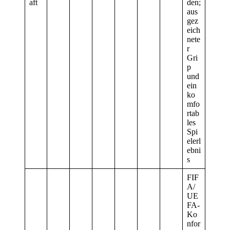
aft
den;
aus
gez
eich
nete
r
Gri
p
und
ein
ko
mfo
rtab
les
Spi
elerl
ebni
s
FIF
A/
UE
FA-
Ko
nfor