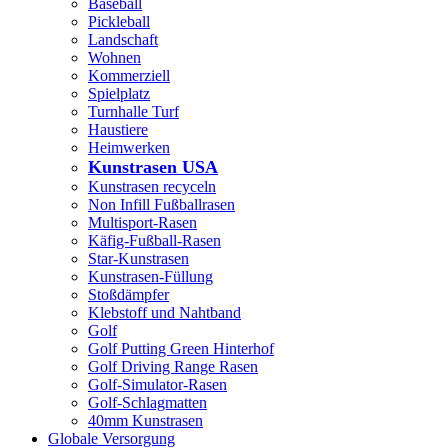
Baseball
Pickleball
Landschaft
Wohnen
Kommerziell
Spielplatz
Turnhalle Turf
Haustiere
Heimwerken
Kunstrasen USA
Kunstrasen recyceln
Non Infill Fußballrasen
Multisport-Rasen
Käfig-Fußball-Rasen
Star-Kunstrasen
Kunstrasen-Füllung
Stoßdämpfer
Klebstoff und Nahtband
Golf
Golf Putting Green Hinterhof
Golf Driving Range Rasen
Golf-Simulator-Rasen
Golf-Schlagmatten
40mm Kunstrasen
Globale Versorgung