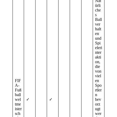
Nat
ürli
che
s
Ball
ver
halt
en
und
Spi
eleri
nter
akti
on,
die
von
viel
FIF
en
A-
Spo
Fuß
rtler
ball
n
wel
✓
✓
bev
tme
orz
ister
ugt
sch
wer