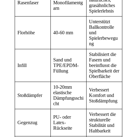
Rasenfaser
Monofilamentg
grasähnliches
arn
Spielerlebnis
Unterstützt
Ballkontrolle
Florhöhe
40-60 mm
und
Spielerbewegu
ng
Stabilisiert die
Sand und
Fasern und
Infill
TPE/EPDM-
beeinflusst die
Füllung
Spielbarkeit der
Oberfläche
10-20mm
Verbessert
elastische
Stoßdämpfer
Komfort und
Dämpfungsschi
Stoßdämpfung
cht
Verbessert die
PU- oder
strukturelle
Gegenzug
Latex-
Stabilität und
Rückseite
Haltbarkeit