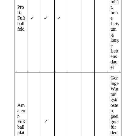
mitä
Pro
t,
fi-
hoh
Fuß
✓
✓
✓
e
ball
Leis
feld
tun
g,
lang
e
Leb
ens
dau
er
Ger
inge
War
tun
gsk
Am
oste
ateu
n,
r-
geei
Fuß
✓
gnet
ball
für
plat
den