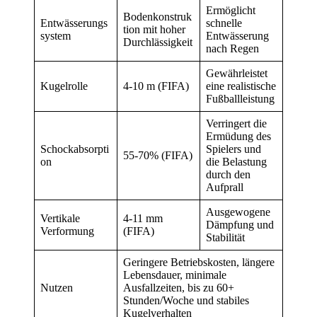
Ermöglicht
Bodenkonstruk
Entwässerungs
schnelle
tion mit hoher
system
Entwässerung
Durchlässigkeit
nach Regen
Gewährleistet
Kugelrolle
4-10 m (FIFA)
eine realistische
Fußballleistung
Verringert die
Ermüdung des
Schockabsorpti
Spielers und
55-70% (FIFA)
on
die Belastung
durch den
Aufprall
Ausgewogene
Vertikale
4-11 mm
Dämpfung und
Verformung
(FIFA)
Stabilität
Geringere Betriebskosten, längere
Lebensdauer, minimale
Nutzen
Ausfallzeiten, bis zu 60+
Stunden/Woche und stabiles
Kugelverhalten