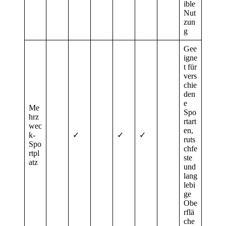
ible
Nut
zun
g
Gee
igne
t für
vers
chie
den
e
Me
Spo
hrz
rtart
wec
en,
k-
✓
✓
✓
ruts
Spo
chfe
rtpl
ste
atz
und
lang
lebi
ge
Obe
rflä
che