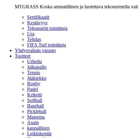
MTGRASS Koska ammatillinen ja luotettava tekonurmella valmist
Sertifikaatit
Kestävyys
Tekonurmi toimittaja
Ura
Tehdas
FIFA Turf toimittaja
Yhdysvaltain varasto
Tuotteet
Urheilu
Jalkapallo
Tennis
Jääkiekko
Rugby
Padel
Kriketti
Softball
Baseball
Pickleball
Maisema
Asuin
kaupallinen
Leikkikenttä