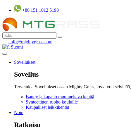
Siirry
+86 151 1012 5198
sisältöön
info@mightygrass.com
Suomi
Sovellukset
Sovellus
Tervetuloa Sovellukset osaan Mighty Grass, jossa voit selvittää
Bandy jalkapallo muunneltava kenttä
Synteettinen ruoho kouluille
Kaupalliset leikkikentät
Noin
Ratkaisu