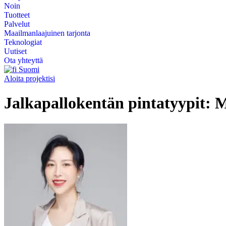
Noin
Tuotteet
Palvelut
Maailmanlaajuinen tarjonta
Teknologiat
Uutiset
Ota yhteyttä
Suomi
Aloita projektisi
Jalkapallokentän pintatyypit: M