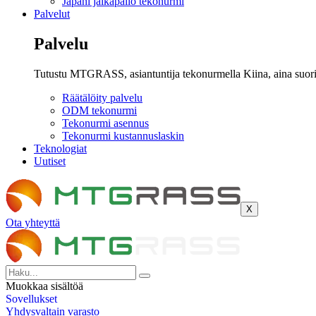
Japani jalkapallo tekonurmi
Palvelut
Palvelu
Tutustu MTGRASS, asiantuntija tekonurmella Kiina, aina suorit
Räätälöity palvelu
ODM tekonurmi
Tekonurmi asennus
Tekonurmi kustannuslaskin
Teknologiat
Uutiset
X
Ota yhteyttä
Muokkaa sisältöä
Sovellukset
Yhdysvaltain varasto