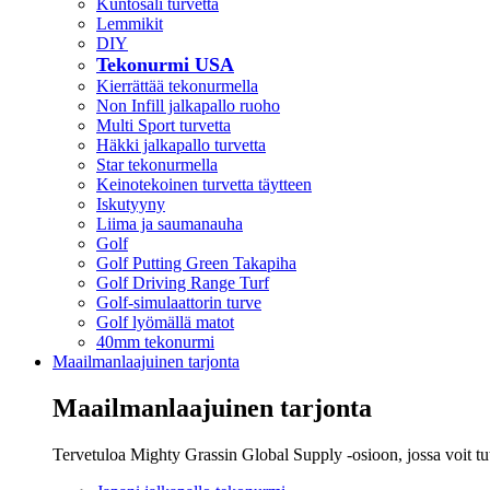
Kuntosali turvetta
Lemmikit
DIY
Tekonurmi USA
Kierrättää tekonurmella
Non Infill jalkapallo ruoho
Multi Sport turvetta
Häkki jalkapallo turvetta
Star tekonurmella
Keinotekoinen turvetta täytteen
Iskutyyny
Liima ja saumanauha
Golf
Golf Putting Green Takapiha
Golf Driving Range Turf
Golf-simulaattorin turve
Golf lyömällä matot
40mm tekonurmi
Maailmanlaajuinen tarjonta
Maailmanlaajuinen tarjonta
Tervetuloa Mighty Grassin Global Supply -osioon, jossa voit tu