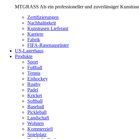
MTGRASS Als ein professioneller und zuverlässiger Kunstrase
Zertifizierungen
Nachhaltigkeit
Kunstrasen Lieferant
Karriere
Fabrik
FIFA-Rasenausrüster
US-Lagerhaus
Produkte
Sport
Fußball
Tennis
Eishockey
Rugby
Padel
Kricket
Softball
Baseball
Pickleball
Landschaft
Wohnen
Kommerziell
Spielplatz