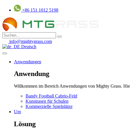
Zum
+86 151 1012 5198
Inhalt
springen
info@mightygrass.com
Deutsch
Anwendungen
Anwendung
Willkommen im Bereich Anwendungen von Mighty Grass. Hier erf
Bandy Football Cabrio-Feld
Kunstrasen für Schulen
Kommerzielle Spielplätze
Um
Lösung