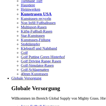
Turnhalle Turf
Haustiere
Heimwerken
Kunstrasen USA
Kunstrasen recyceln
Non Infill Fußballrasen
Multisport-Rasen
Käfig-Fußball-Rasen
Star-Kunstrasen
Kunstrasen-Füllung
Stoßdämpfer
Klebstoff und Nahtband
Golf
Golf Putting Green Hinterhof
Golf Driving Range Rasen
Golf-Simulator-Rasen
Golf-Schlagmatten
40mm Kunstrasen
Globale Versorgung
Globale Versorgung
Willkommen im Bereich Global Supply von Mighty Grass. Hier e