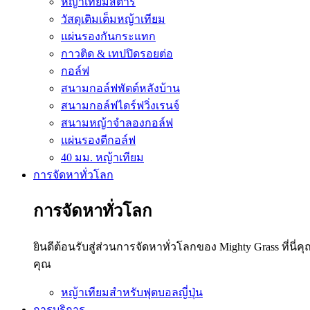
หญ้าเทียมสตาร์
วัสดุเติมเต็มหญ้าเทียม
แผ่นรองกันกระแทก
กาวติด & เทปปิดรอยต่อ
กอล์ฟ
สนามกอล์ฟพัตต์หลังบ้าน
สนามกอล์ฟไดร์ฟวิ่งเรนจ์
สนามหญ้าจำลองกอล์ฟ
แผ่นรองตีกอล์ฟ
40 มม. หญ้าเทียม
การจัดหาทั่วโลก
การจัดหาทั่วโลก
ยินดีต้อนรับสู่ส่วนการจัดหาทั่วโลกของ Mighty Grass ท
คุณ
หญ้าเทียมสำหรับฟุตบอลญี่ปุ่น
การบริการ