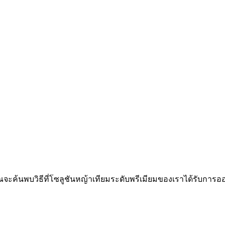
ี่นี่คุณจะค้นพบวิธีที่โซลูชันหญ้าเทียมระดับพรีเมียมของเราได