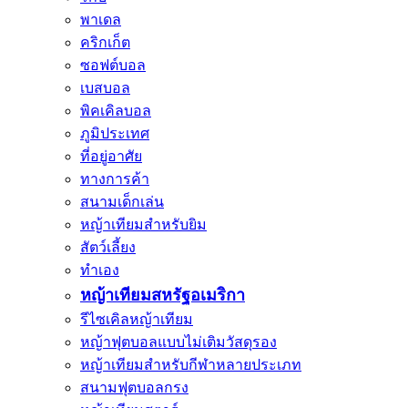
พาเดล
คริกเก็ต
ซอฟต์บอล
เบสบอล
พิคเคิลบอล
ภูมิประเทศ
ที่อยู่อาศัย
ทางการค้า
สนามเด็กเล่น
หญ้าเทียมสำหรับยิม
สัตว์เลี้ยง
ทำเอง
หญ้าเทียมสหรัฐอเมริกา
รีไซเคิลหญ้าเทียม
หญ้าฟุตบอลแบบไม่เติมวัสดุรอง
หญ้าเทียมสำหรับกีฬาหลายประเภท
สนามฟุตบอลกรง