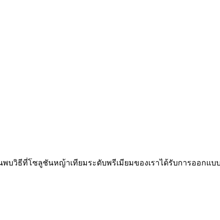
ุณจะค้นพบวิธีที่โซลูชันหญ้าเทียมระดับพรีเมียมของเราได้รับก