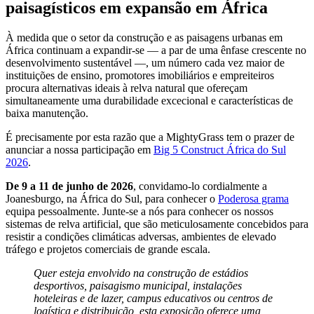
paisagísticos em expansão em África
À medida que o setor da construção e as paisagens urbanas em
África continuam a expandir-se — a par de uma ênfase crescente no
desenvolvimento sustentável —, um número cada vez maior de
instituições de ensino, promotores imobiliários e empreiteiros
procura alternativas ideais à relva natural que ofereçam
simultaneamente uma durabilidade excecional e características de
baixa manutenção.
É precisamente por esta razão que a MightyGrass tem o prazer de
anunciar a nossa participação em
Big 5 Construct África do Sul
2026
.
De 9 a 11 de junho de 2026
, convidamo-lo cordialmente a
Joanesburgo, na África do Sul, para conhecer o
Poderosa grama
equipa pessoalmente. Junte-se a nós para conhecer os nossos
sistemas de relva artificial, que são meticulosamente concebidos para
resistir a condições climáticas adversas, ambientes de elevado
tráfego e projetos comerciais de grande escala.
Quer esteja envolvido na construção de estádios
desportivos, paisagismo municipal, instalações
hoteleiras e de lazer, campus educativos ou centros de
logística e distribuição, esta exposição oferece uma