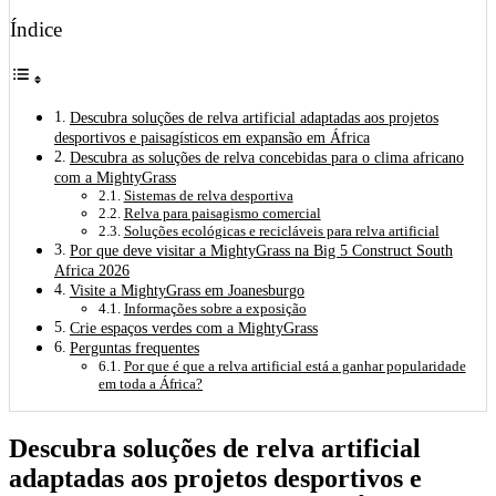
Índice
Descubra soluções de relva artificial adaptadas aos projetos
desportivos e paisagísticos em expansão em África
Descubra as soluções de relva concebidas para o clima africano
com a MightyGrass
Sistemas de relva desportiva
Relva para paisagismo comercial
Soluções ecológicas e recicláveis para relva artificial
Por que deve visitar a MightyGrass na Big 5 Construct South
Africa 2026
Visite a MightyGrass em Joanesburgo
Informações sobre a exposição
Crie espaços verdes com a MightyGrass
Perguntas frequentes
Por que é que a relva artificial está a ganhar popularidade
em toda a África?
Descubra soluções de relva artificial
adaptadas aos projetos desportivos e