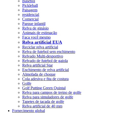
Basebol
Pickleball
Paisagem
residencial
Comercial
Parque infantil
Relva de ginásio
Animais de estimação
Faça você mesmo
Relva artificial EUA
Reciclar relva artificial
Relva de futebol sem enchimento
Relvado Multi-desportivo
Relvado de futebol de gaiola
Relva artificial Star
Enchimento de relva artificial
Almofada de choque
Cola adesiva e fita de costura
Golfe
Golf Putting Green Quintal
Relva para campos de treino de golfe
Relva para simuladores de golfe
Tapetes de tacada de golfe
Relva artificial de 40 mm
Fornecimento global