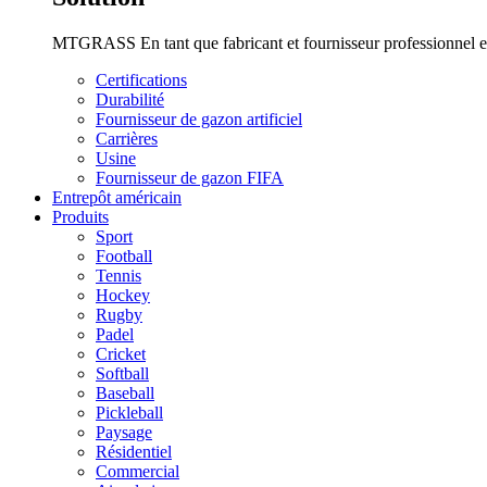
MTGRASS En tant que fabricant et fournisseur professionnel et 
Certifications
Durabilité
Fournisseur de gazon artificiel
Carrières
Usine
Fournisseur de gazon FIFA
Entrepôt américain
Produits
Sport
Football
Tennis
Hockey
Rugby
Padel
Cricket
Softball
Baseball
Pickleball
Paysage
Résidentiel
Commercial