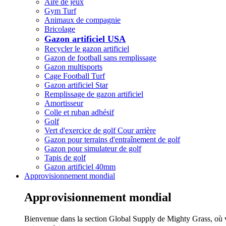
Aire de jeux
Gym Turf
Animaux de compagnie
Bricolage
Gazon artificiel USA
Recycler le gazon artificiel
Gazon de football sans remplissage
Gazon multisports
Cage Football Turf
Gazon artificiel Star
Remplissage de gazon artificiel
Amortisseur
Colle et ruban adhésif
Golf
Vert d'exercice de golf Cour arrière
Gazon pour terrains d'entraînement de golf
Gazon pour simulateur de golf
Tapis de golf
Gazon artificiel 40mm
Approvisionnement mondial
Approvisionnement mondial
Bienvenue dans la section Global Supply de Mighty Grass, où v