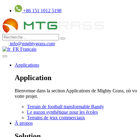
Aller
+86 151 1012 5198
au
contenu
info@mightygrass.com
Français
Applications
Application
Bienvenue dans la section Applications de Mighty Grass, où vou
votre projet.
Terrain de football transformable Bandy
Le gazon synthétique pour les écoles
Terrains de jeux commerciaux
À propos
Solution