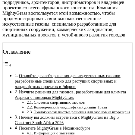
подрядчиков, архитекторов, дистрибьюторов и владельцев
проектов со всего африканского континента. Компания
MightyGrass воспользуется этой возможностью, чтобы
продемонстрировать свои высококачественные
искусственные газоны, специально разработанные для
спортивных сооружений, коммерческих ландшафтов,
муниципальных проектов и устойчивого развития городов.
Оглавление
Откройте для себя решения для искусственных газонов,
разработанные специально для растущих спортивных и
ландшафтных проектов в Африке
Изучите решения для газонов, разработанные для климата
Африки с помощью MightyGrass
Системы спортивных газонов
Коммерческий ландшафтный дизайн Трава
Экологически чистые решения для газонов из вторсырья
Почему вы должны встретиться с MightyGrass на Big 5
Construct South Africa 2026
Посетите MightyGrass в Йоханнесбурге
Информация о выставке