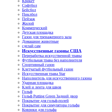
Крикет
Софтбол
Бейсбол
Пиклбол
Пейзаж
Жилой
Коммерческий
Детская площадка
Газон для тренажерного зала
Домашние животные
сделай сам
Искусственные газоны США
Переработка искусственной травы
Футбольная трава без наполнителя
Спортивный газон
Клетчатый футбольный газон
Искусственная трава Star
Наполнитель для искусственного газона
Ударная площадка
Клей и лента для швов
Гольф
Гольф Putting Green Задний двор
Покрытие для гольф-полей
Покрытие для симулятора гольфа
Коврики для гольфа